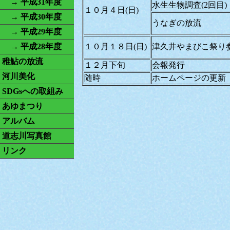
→ 平成31年度
水生生物調査(2回目)
１０月４日(日)
→ 平成30年度
うなぎの放流
→ 平成29年度
→ 平成28年度
１０月１８日(日)
津久井やまびこ祭り
稚鮎の放流
１２月下旬
会報発行
河川美化
随時
ホームページの更新
SDGsへの取組み
あゆまつり
アルバム
道志川写真館
リンク