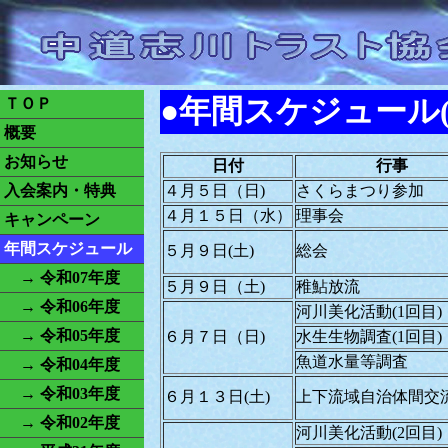
●年間スケジュール(令
ＴＯＰ
概要
お知らせ
日付
行事
入会案内・特典
４月５日（日)
さくらまつり参加
４月１５日（水）
理事会
キャンペーン
年間スケジュール
５月９日(土)
総会
→ 令和07年度
５月９日（土)
稚鮎放流
→ 令和06年度
河川美化活動(1回目)
→ 令和05年度
６月７日（日)
水生生物調査(1回目)
魚道水量等調査
→ 令和04年度
→ 令和03年度
６月１３日(土)
上下流域自治体間交
→ 令和02年度
河川美化活動(2回目)