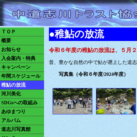
●稚鮎の放流
ＴＯＰ
概要
お知らせ
令和６年度の稚鮎の放流は、５月２
入会案内・特典
昔、豊かな自然の中で鮎が遡上した道志
キャンペーン
写真集（令和６年度/2024年度）
年間スケジュール
稚鮎の放流
河川美化
SDGsへの取組み
あゆまつり
アルバム
道志川写真館