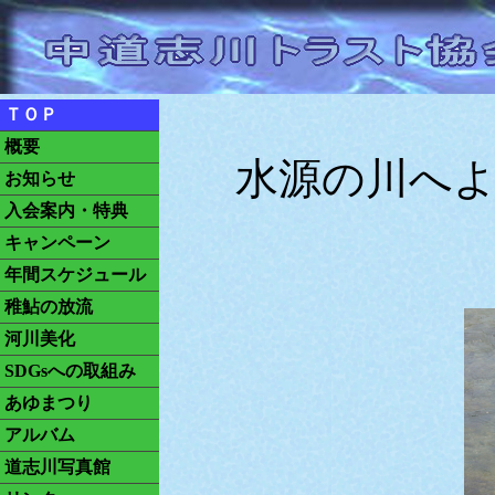
ＴＯＰ
概要
水源の川へよう
お知らせ
入会案内・特典
キャンペーン
年間スケジュール
稚鮎の放流
河川美化
SDGsへの取組み
あゆまつり
アルバム
道志川写真館