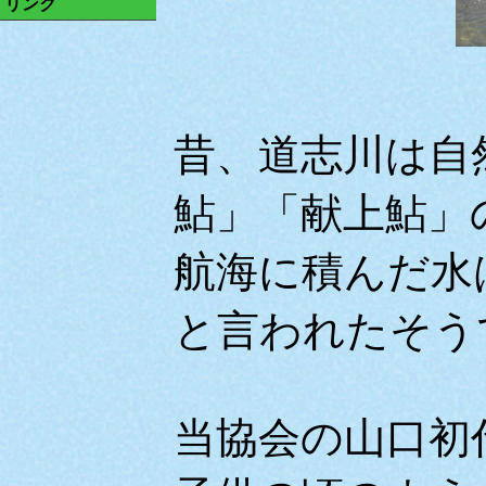
リンク
昔、道志川は自
鮎」「献上鮎」
航海に積んだ水
と言われたそう
当協会の山口初